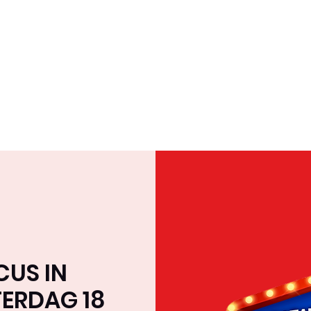
Home
Over ons
Team
Tournee & Online
CUS IN
ERDAG 18