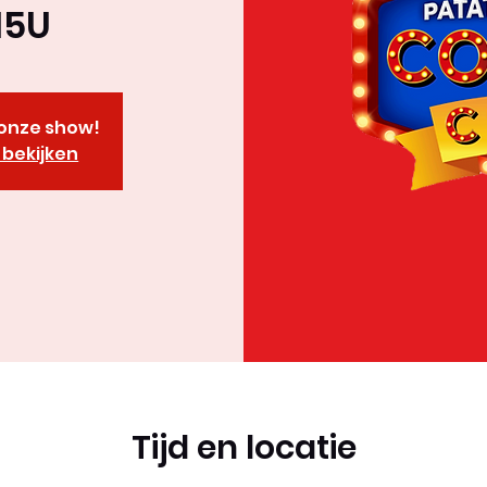
15U
r onze show!
bekijken
Tijd en locatie