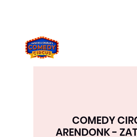
comedycircus2021@gmail.co
049394833
m
8
COMEDY CIR
ARENDONK - ZAT