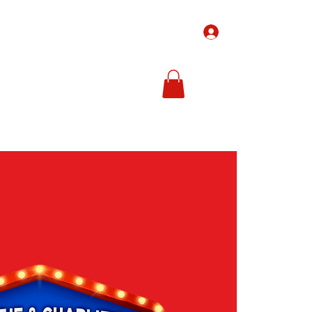
Inloggen
-Tickets
Ticketprijzen
In de media
Meer