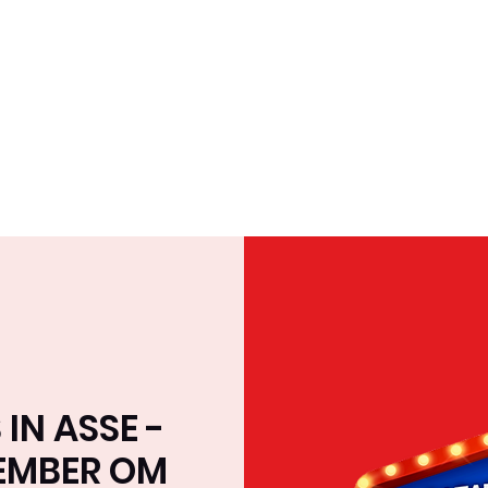
Home
Over ons
Team
Tournee & Online
IN ASSE -
EMBER OM