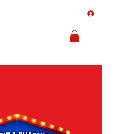
Inloggen
-Tickets
Ticketprijzen
In de media
Meer