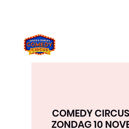
comedycircus2021@gmail.co
049394833
m
8
COMEDY CIRCUS 
ZONDAG 10 NOV