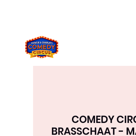
comedycircus2021@gmail.co
049394833
m
8
COMEDY CIR
BRASSCHAAT - 