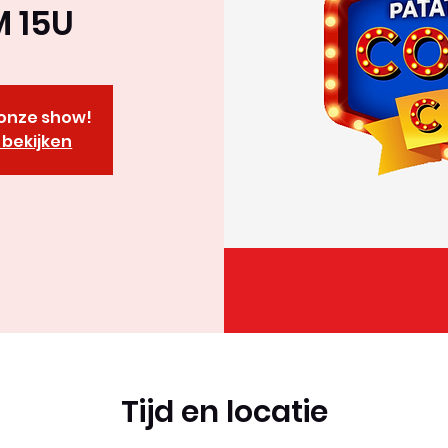
 15U
r onze show!
bekijken
Tijd en locatie