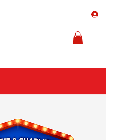
Inloggen
-Tickets
Ticketprijzen
In de media
Meer