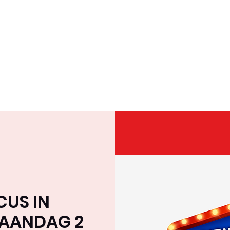
Home
Over ons
Team
Tournee & Online
CUS IN
MAANDAG 2