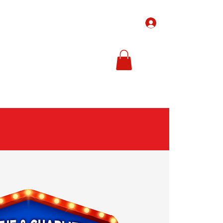
Inloggen
-Tickets
Ticketprijzen
In de media
Meer