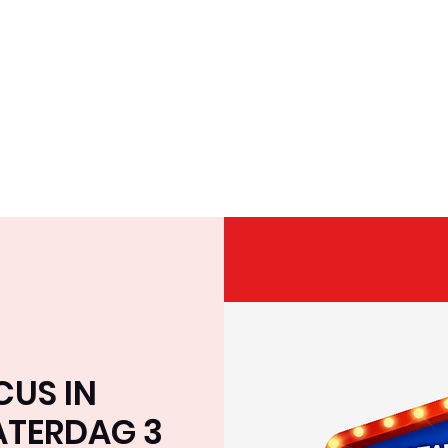
Home
Over ons
Team
Tournee & Online
CUS IN
ATERDAG 3