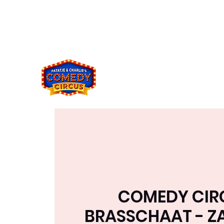
comedycircus2021@gmail.co
049394833
m
8
COMEDY CIR
BRASSCHAAT - Z