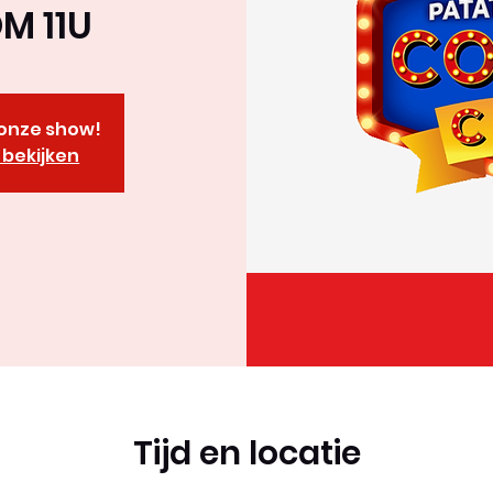
M 11U
r onze show!
bekijken
Tijd en locatie