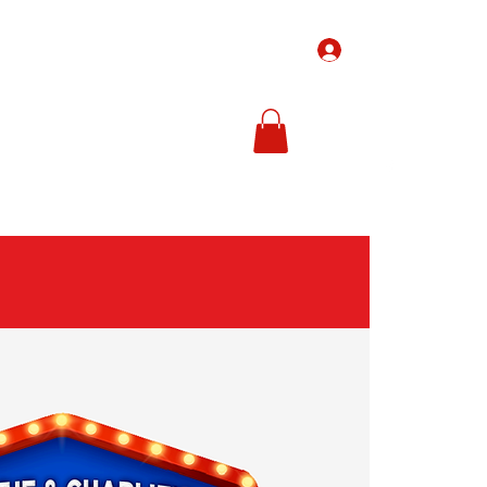
Inloggen
-Tickets
Ticketprijzen
In de media
Meer