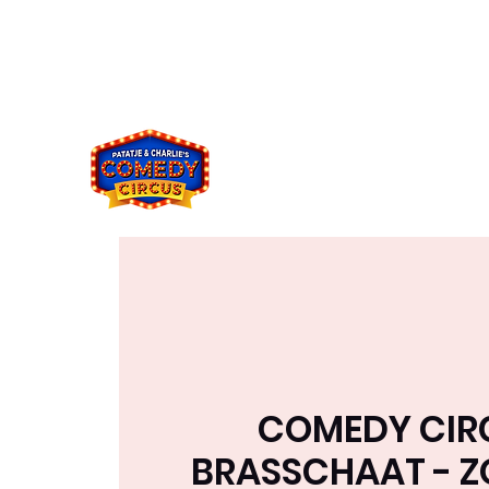
comedycircus2021@gmail.co
049394833
m
8
COMEDY CIR
BRASSCHAAT - 