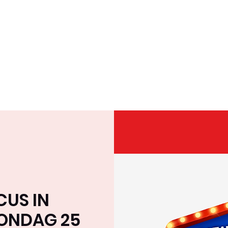
Home
Over ons
Team
Tournee & Online
CUS IN
ZONDAG 25