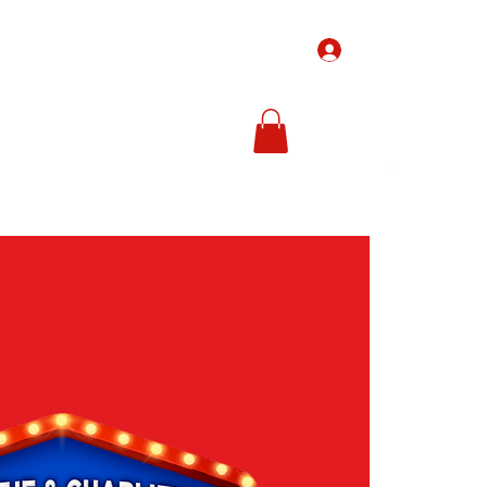
Inloggen
-Tickets
Ticketprijzen
In de media
Meer