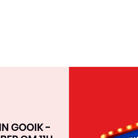
Home
Over ons
Team
Tournee & Online
N GOOIK -