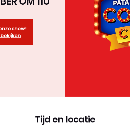
ER OM 11U
r onze show!
bekijken
Tijd en locatie