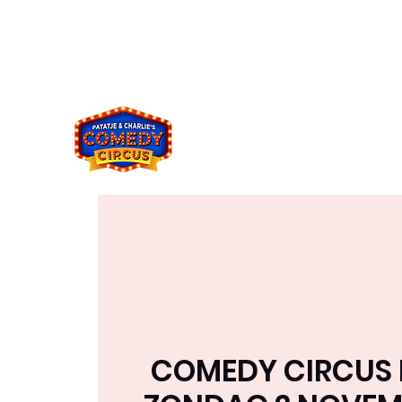
comedycircus2021@gmail.co
049394833
m
8
COMEDY CIRCUS I