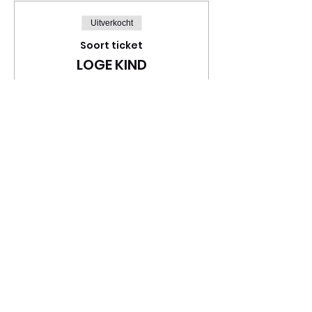
Uitverkocht
Soort ticket
LOGE KIND
Meer info
Prijs
€ 22,00
BTW inbegrepen
Deel dit evenement