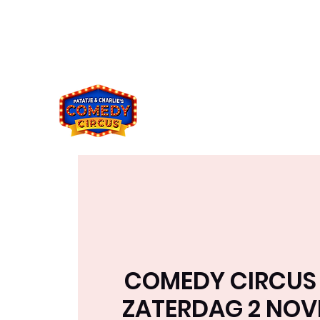
comedycircus2021@gmail.co
049394833
m
8
COMEDY CIRCUS I
ZATERDAG 2 NO