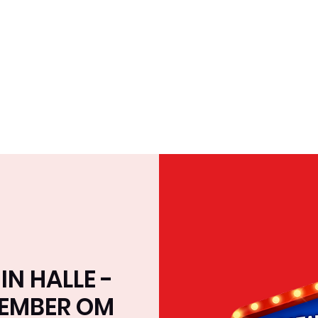
Home
Over ons
Team
Tournee & Online
N HALLE -
VEMBER OM