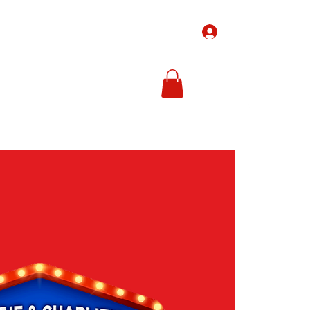
Inloggen
-Tickets
Ticketprijzen
In de media
Meer