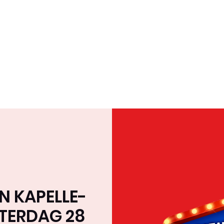
Home
Over ons
Team
Tournee & Online
N KAPELLE-
TERDAG 28