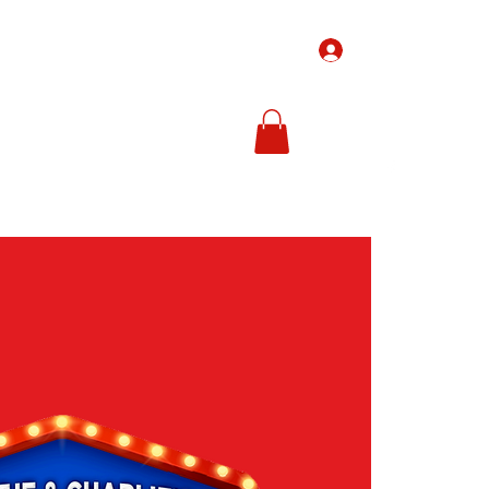
Inloggen
-Tickets
Ticketprijzen
In de media
Meer