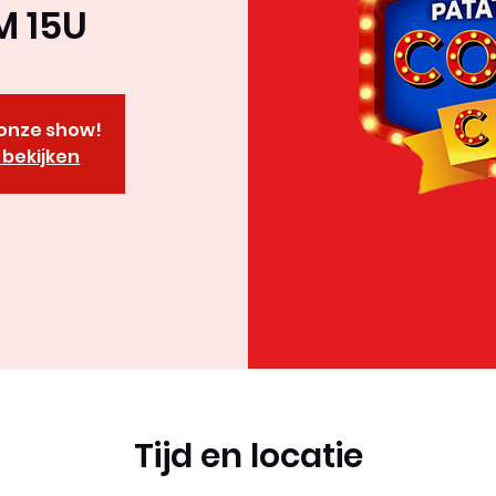
M 15U
r onze show!
bekijken
Tijd en locatie