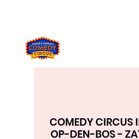
comedycircus2021@gmail.co
049394833
m
8
COMEDY CIRCUS I
OP-DEN-BOS - ZA