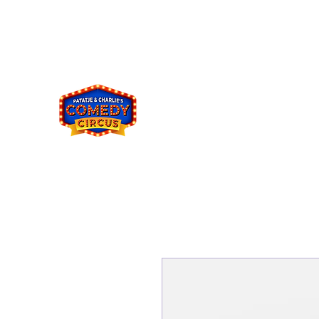
comedycircus2021@gmail.co
049394833
m
8