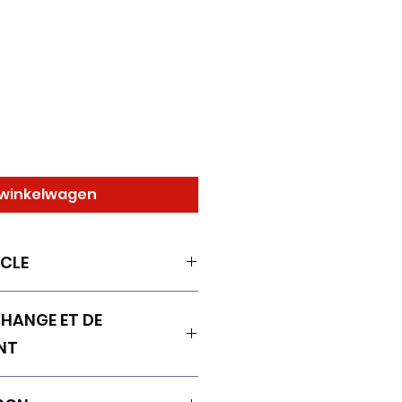
 winkelwagen
ICLE
Saisissez ici les
CHANGE ET DE
 l'article : taille, matière et
iles. Cet emplacement est
NT
uer les avantages de cet
ts.
nge et de remboursement.