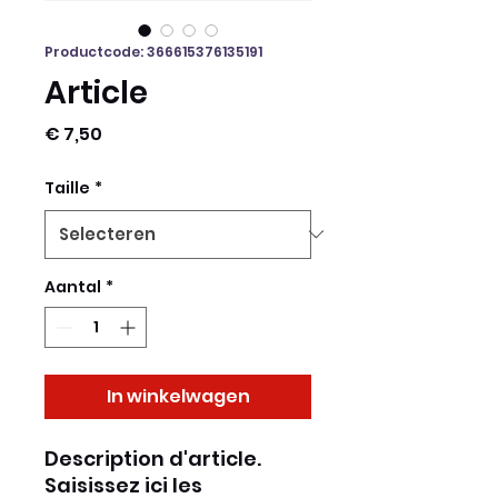
Productcode: 366615376135191
Article
Prijs
€ 7,50
Taille
*
Aantal
*
In winkelwagen
Description d'article. 
Saisissez ici les 